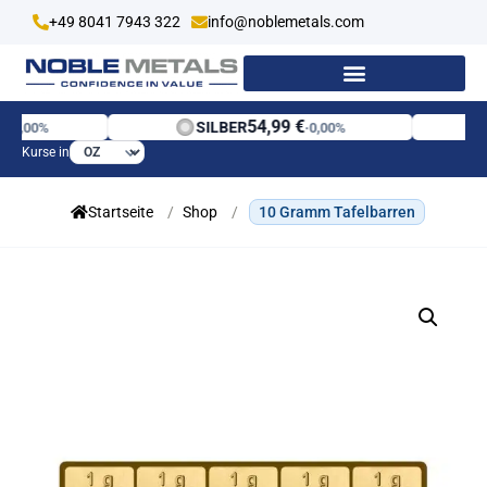
+49 8041 7943 322
info@noblemetals.com
54,99 €
SILBER
·
0,00%
·
0,00%
Kurse in
Startseite
/
Shop
/
10 Gramm Tafelbarren