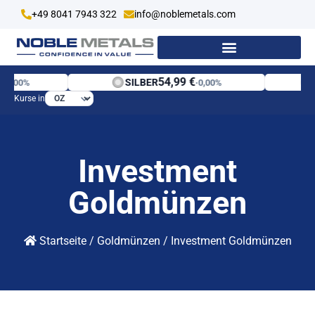
+49 8041 7943 322
info@noblemetals.com
54,99 €
SILBER
PL
,00%
·
0,00%
Kurse in
Investment
Goldmünzen
Startseite
/
Goldmünzen
/
Investment Goldmünzen