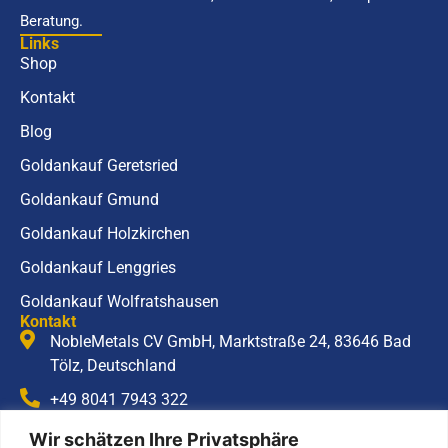
Beratung.
Links
Shop
Kontakt
Blog
Goldankauf Geretsried
Goldankauf Gmund
Goldankauf Holzkirchen
Goldankauf Lenggries
Goldankauf Wolfratshausen
Kontakt
NobleMetals CV GmbH, Marktstraße 24, 83646 Bad
Tölz, Deutschland
+49 8041 7943 322
info@noblemetals.com
Wir schätzen Ihre Privatsphäre