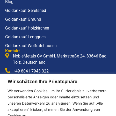
Blog
Goldankauf Geretsried
Goldankauf Gmund
Goldankauf Holzkirchen
Goldankauf Lenggries
Goldankauf Wolfratshausen
Kontakt
NobleMetals CV GmbH, Marktstraße 24, 83646 Bad
Tölz, Deutschland
+49 8041 7943 322
info@noblemetals.com
Wir schätzen Ihre Privatsphäre
Öffnungszeiten
Montag – Freitag
Wir verwenden Cookies, um Ihr Surferlebnis zu verbessern,
10:00 – 18:00 Uhr
personalisierte Anzeigen oder Inhalte einzusetzen und
Samstag
unseren Datenverkehr zu analysieren. Wenn Sie auf „Alle
Geschlossen
akzeptieren" klicken, stimmen Sie der Anwendung von
Sonntag
Cookies zu.