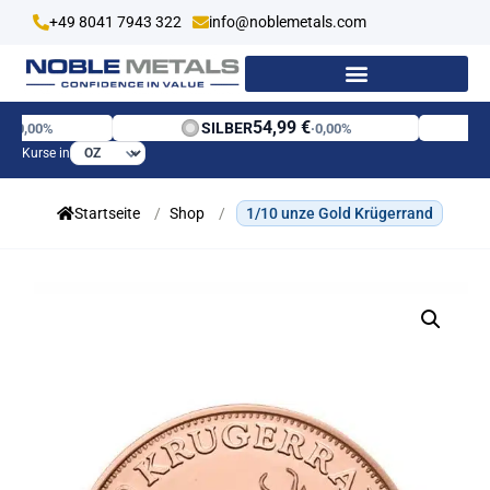
+49 8041 7943 322
info@noblemetals.com
€
54,99 €
SILBER
·
0,00%
·
0,00%
Kurse in
Startseite
/
Shop
/
1/10 unze Gold Krügerrand