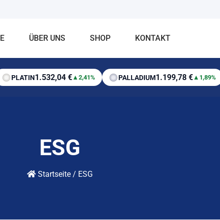
E
ÜBER UNS
SHOP
KONTAKT
1.532,04 €
1.199,78 €
PLATIN
PALLADIUM
▲
2,41%
▲
1,89%
ESG
Startseite
/
ESG