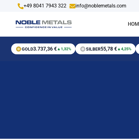
+49 8041 7943 322
info@noblemetals.com
HOM
3.737,36 €
55,78 €
GOLD
SILBER
▲
1,32%
▲
4,25%