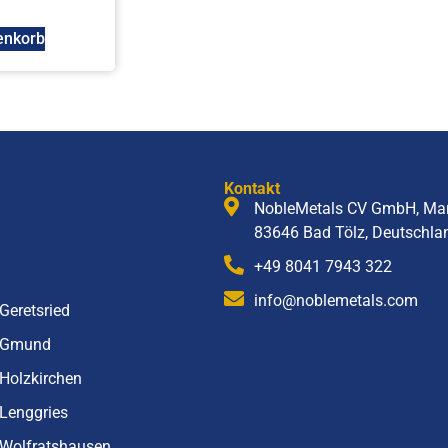
enkorb
Kontakt
NobleMetals CV GmbH, Mar
83646 Bad Tölz, Deutschla
+49 8041 7943 322
info@noblemetals.com
Geretsried
 Gmund
Holzkirchen
Lenggries
Wolfratshausen