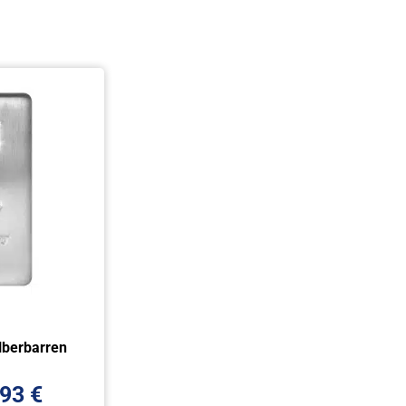
lberbarren
,93
€