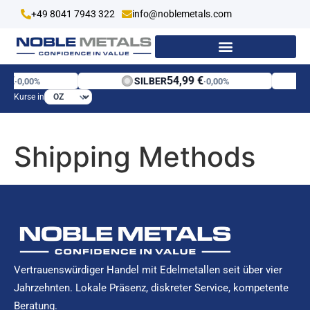
+49 8041 7943 322
info@noblemetals.com
1 €
54,99 €
SILBER
·
0,00%
·
0,00%
Kurse in
Shipping Methods
Vertrauenswürdiger Handel mit Edelmetallen seit über vier
Jahrzehnten. Lokale Präsenz, diskreter Service, kompetente
Beratung.