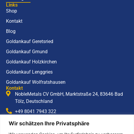
Links
Shop
Kontakt
Blog
Goldankauf Geretsried
Goldankauf Gmund
Goldankauf Holzkirchen
Goldankauf Lenggries
Goldankauf Wolfratshausen
Kontakt
NobleMetals CV GmbH, Marktstraße 24, 83646 Bad
Tölz, Deutschland
+49 8041 7943 322
info@noblemetals.com
Wir schätzen Ihre Privatsphäre
Öffnungszeiten
Montag – Freitag