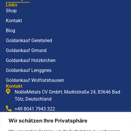
Links
Shop
Kontakt
Blog
Goldankauf Geretsried
Goldankauf Gmund
Goldankauf Holzkirchen
Goldankauf Lenggries
Goldankauf Wolfratshausen
Kontakt
NobleMetals CV GmbH, Marktstraße 24, 83646 Bad
Tölz, Deutschland
+49 8041 7943 322
info@noblemetals.com
Wir schätzen Ihre Privatsphäre
Öffnungszeiten
Montag – Freitag