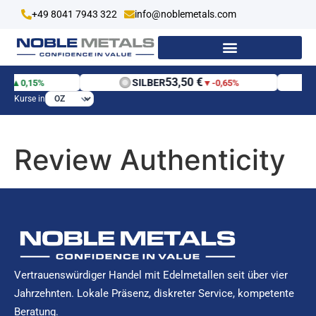
+49 8041 7943 322
info@noblemetals.com
 €
53,50 €
SILBER
▲
0,15%
▼
-0,65%
Kurse in
Review Authenticity
Vertrauenswürdiger Handel mit Edelmetallen seit über vier
Jahrzehnten. Lokale Präsenz, diskreter Service, kompetente
Beratung.